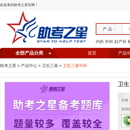
欢迎来到助考之星官网！
产 品
内科
外科
妇产科
全部产品分类
首页
产品
助考之星
>
产品中心
>
卫生三基
>
卫生三基中药
卫生
价格
促销